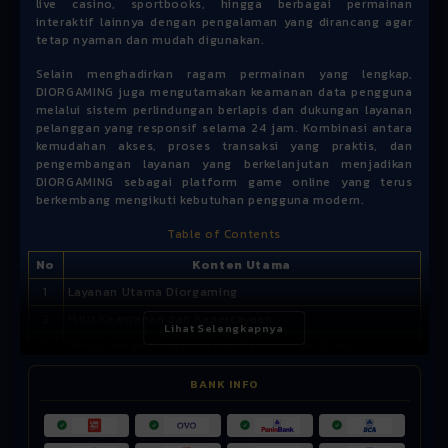
live casino, sportbooks, hingga berbagai permainan
interaktif lainnya dengan pengalaman yang dirancang agar
tetap nyaman dan mudah digunakan.
Selain menghadirkan ragam permainan yang lengkap,
DIORGAMING juga mengutamakan keamanan data pengguna
melalui sistem perlindungan berlapis dan dukungan layanan
pelanggan yang responsif selama 24 jam. Kombinasi antara
kemudahan akses, proses transaksi yang praktis, dan
pengembangan layanan yang berkelanjutan menjadikan
DIORGAMING sebagai platform game online yang terus
berkembang mengikuti kebutuhan pengguna modern.
Table of Contents
No
Konten Utama
1
Layanan Utama Diorgaming
2
Fitur Keamanan dan Kepercayaan
Lihat Selengkapnya
3
Pengalaman Pengguna dan Kemudahan Akses
4
Ragam Produk Game Diorgaming
BANK INFO
5
Promosi dan Bonus Menarik
6
Tantangan dan Peluang Diorgaming