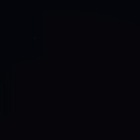
Table Games